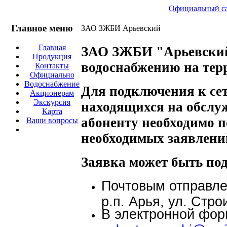
Официальный са
Главное меню
ЗАО ЗЖБИ Арьевский
Главная
ЗАО ЗЖБИ "Арьевский"
Продукция
водоснабжению на терр
Контакты
Официально
Водоснабжение
Для подключения к се
Акционерам
Экскурсия
находящихся на обсл
Карта
абоненту необходимо п
Ваши вопросы
необходимых заявлени
Заявка может быть по
Почтовым отправле
р.п. Арья, ул. Стро
В электронной фор