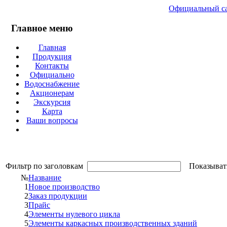
Официальный са
Главное меню
Главная
Продукция
Контакты
Официально
Водоснабжение
Акционерам
Экскурсия
Карта
Ваши вопросы
Фильтр по заголовкам
Показыват
№
Название
1
Новое производство
2
Заказ продукции
3
Прайс
4
Элементы нулевого цикла
5
Элементы каркасных производственных зданий